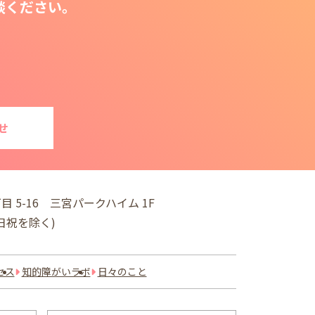
談ください。
せ
目 5-16
三宮パークハイム 1F
※土日祝を除く)
セス
知的障がいラボ
日々のこと