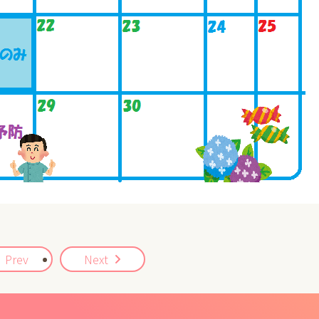
Prev
Next