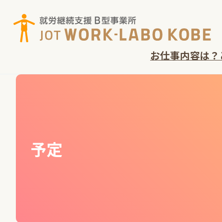
コ
ン
テ
ン
お仕事内容は？
ツ
へ
ス
キ
ッ
プ
予定