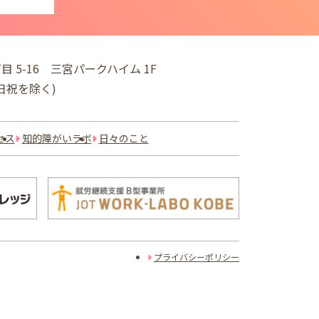
目 5-16
三宮パークハイム 1F
※土日祝を除く)
セス
知的障がいラボ
日々のこと
プライバシーポリシー