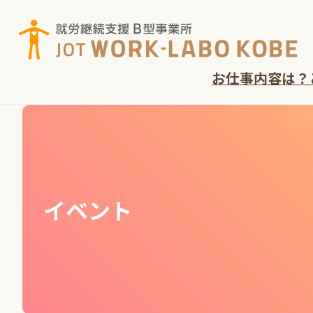
コ
ン
テ
ン
お仕事内容は？
ツ
へ
ス
キ
ッ
プ
イベント