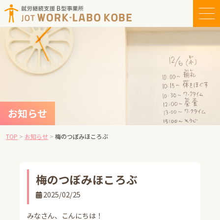
コ
ン
テ
ン
ツ
へ
ス
キ
ッ
お知らせ
プ
TOP
>
お知らせ
>
梅のつぼみほころぶ
梅のつぼみほころぶ
2025/02/25
みなさん、こんにちは！