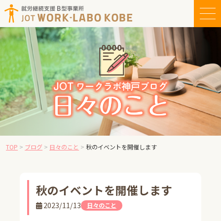
コ
ン
テ
ン
ツ
へ
ス
キ
ッ
プ
TOP
>
ブログ
>
日々のこと
>
秋のイベントを開催します
秋のイベントを開催します
2023/11/13
日々のこと