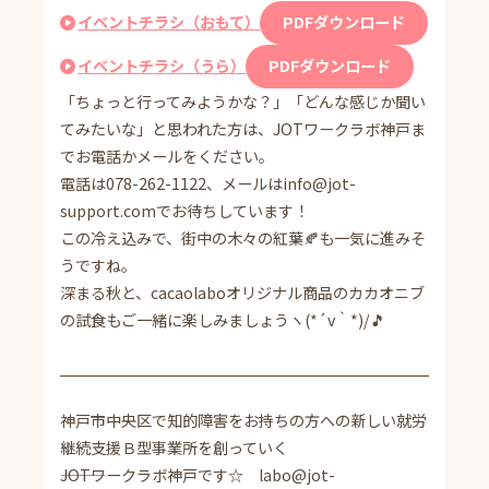
イベントチラシ（おもて）
PDFダウンロード
イベントチラシ（うら）
PDFダウンロード
「ちょっと行ってみようかな？」「どんな感じか聞い
てみたいな」と思われた方は、JOTワークラボ神戸ま
でお電話かメールをください。
電話は078-262-1122、メールはinfo@jot-
support.comでお待ちしています！
この冷え込みで、街中の木々の紅葉🍂も一気に進みそ
うですね。
深まる秋と、cacaolaboオリジナル商品のカカオニブ
の試食もご一緒に楽しみましょうヽ(*´v｀*)/🎵
神戸市中央区で知的障害をお持ちの方への新しい就労
継続支援Ｂ型事業所を創っていく
―――JOTワークラボ神戸です☆ labo@jot-