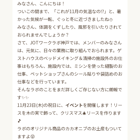
みなさん、こんにちは！
ついこの間まで、「これが11月の気温なの⁉」と、暑
かった気候が一転、ぐっと冬に近づきましたね⛄
みなさん、体調をくずしたり、風邪を引いたりされて
おられませんでしょうか？
さて、JOTワークラボ神戸では、メンバーのみなさん
は、元気に、日々の業務に取り組んでおられます。ゲ
ストハウスのベッドメイキング＆清掃の施設外のお仕
事はもちろん、施設内では、ミシンを使った縫製のお
仕事、ペットショップさんのシール貼りや袋詰めのお
仕事などを行っています。
そんなラボのことをまだ詳しくご存じない方に朗報で
す✨✨
11月23日(木)の祝日に、
イベント
を開催します！リー
スを木の実で飾って、クリスマス🎄リースを作ります
🎵
ラボのオリジナル商品のカカオニブのお土産もついて
ますよ😝