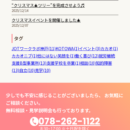
“クリスマス🎄ツリー”を完成させよう♬
2025/12/14
クリスマスイベントを開催しました🎄
2025/12/07
タグ
JOTワークラボ神戸(11)
KOTOWA(1)
イベント(3)
カカオ(1)
カカオニブ(1)
他にはない笑顔を(1)
働く喜び(12)
就労継続
支援B型事業所(13)
支援学校を卒業(1)
相談(10)
知的障害
(13)
自立(10)
見学(10)
少しでも不安に感じることがございましたら、 お気軽に
ご相談ください。
無料相談・見学説明会も行っております。
078-262-1122
8:30~17:00 ※土日祝を除く